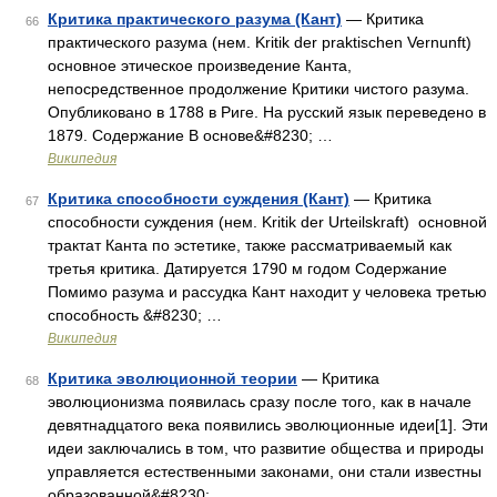
Критика практического разума (Кант)
— Критика
66
практического разума (нем. Kritik der praktischen Vernunft)
основное этическое произведение Канта,
непосредственное продолжение Критики чистого разума.
Опубликовано в 1788 в Риге. На русский язык переведено в
1879. Содержание В основе&#8230; …
Википедия
Критика способности суждения (Кант)
— Критика
67
способности суждения (нем. Kritik der Urteilskraft) основной
трактат Канта по эстетике, также рассматриваемый как
третья критика. Датируется 1790 м годом Содержание
Помимо разума и рассудка Кант находит у человека третью
способность &#8230; …
Википедия
Критика эволюционной теории
— Критика
68
эволюционизма появилась сразу после того, как в начале
девятнадцатого века появились эволюционные идеи[1]. Эти
идеи заключались в том, что развитие общества и природы
управляется естественными законами, они стали известны
образованной&#8230; …