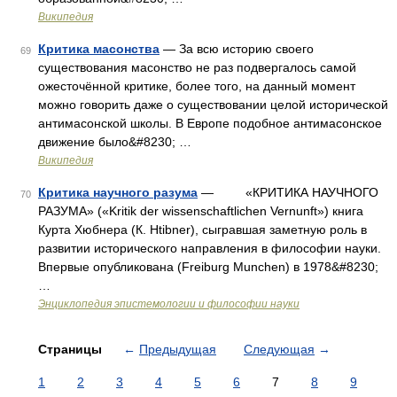
Википедия
Критика масонства
— За всю историю своего
69
существования масонство не раз подвергалось самой
ожесточённой критике, более того, на данный момент
можно говорить даже о существовании целой исторической
антимасонской школы. В Европе подобное антимасонское
движение было&#8230; …
Википедия
Критика научного разума
— «КРИТИКА НАУЧНОГО
70
РАЗУМА» («Kritik der wissenschaftlichen Vernunft») книга
Курта Хюбнера (К. Htibner), сыгравшая заметную роль в
развитии исторического направления в философии науки.
Впервые опубликована (Freiburg Munchen) в 1978&#8230;
…
Энциклопедия эпистемологии и философии науки
Страницы
←
Предыдущая
Следующая
→
1
2
3
4
5
6
7
8
9