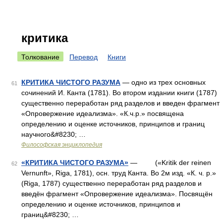
критика
Толкование
Перевод
Книги
КРИТИКА ЧИСТОГО РАЗУМА
— одно из трех основных
61
сочинений И. Канта (1781). Во втором издании книги (1787)
существенно переработан ряд разделов и введен фрагмент
«Опровержение идеализма». «К.ч.р.» посвящена
определению и оценке источников, принципов и границ
научного&#8230; …
Философская энциклопедия
«КРИТИКА ЧИСТОГО РАЗУМА»
— («Kritik der reinen
62
Vernunft», Riga, 1781), осн. труд Канта. Во 2м изд. «К. ч. p.»
(Riga, 1787) существенно переработан ряд разделов и
введён фрагмент «Опровержение идеализма». Посвящён
определению и оценке источников, принципов и
границ&#8230; …