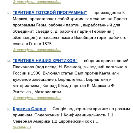
Философская энциклопедия
"КРИТИКА ГОТСКОЙ ПРОГРАММЫ"
— произведение К.
63
Маркса; представляет собой критич. замечания на Проект
программы Герм. рабочей партии , выработанный для
объединит. съезда с. д. рабочей партии Германии (
эйзенахцев ) и лассальянского Всеобщего герм. рабочего
союза в Готе в 1875 …
Философская энциклопедия
"КРИТИКА НАШИХ КРИТИКОВ"
— сборник произведений
64
Плеханова (под псевд. Н. Бельтов), вышедший легально в
России в 1906. Включал статьи Cant против Канта или
духовное завещание г. Бернштейна , Бернштейн и
материализм , Конрад Шмидт против К. Маркса и Ф.
Энгельса , Материализм …
Философская энциклопедия
Критика Google
— Google подвергался критике по разным
65
причинам. Содержание 1 Конфиденциальность 1.1
Северная Америка 1.2 Европейский союз …
Википедия